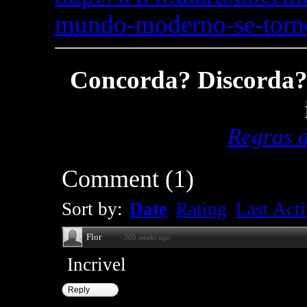
mundo-moderno-se-torno
Concorda? Discorda? 
Regras 
Comment
(
1
)
Sort by:
Date
Rating
Last Acti
Flor
·
305 weeks ago
Incrivel
Reply