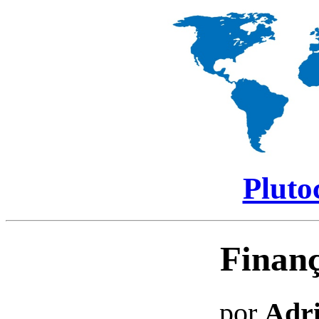
Pluto
Finan
por
Adr